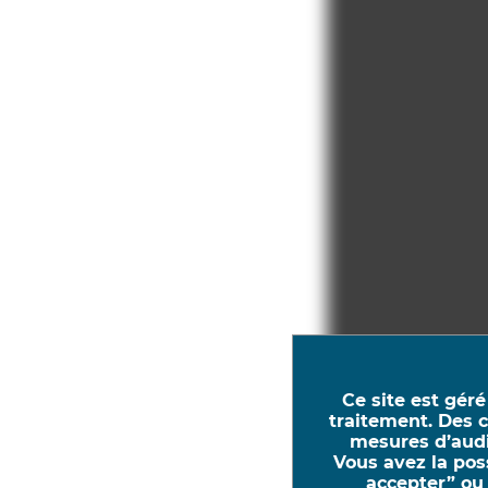
Ce site est gér
traitement. Des c
mesures d’audi
Vous avez la pos
accepter” ou 