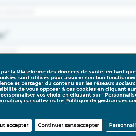
ge
é par la Plateforme des données de santé, en tant qu
ookies sont utilisés pour assurer son bon fonctionne
ence et partager du contenu sur les réseaux sociaux (
sibilité de vous opposer à ces cookies en cliquant su
personnaliser vos choix en cliquant sur “Personnalis
ormation, consultez notre
Politique de gestion des co
nse du calcul suivant : (3 + 1 =)
ut accepter
Continuer sans accepter
Personnali