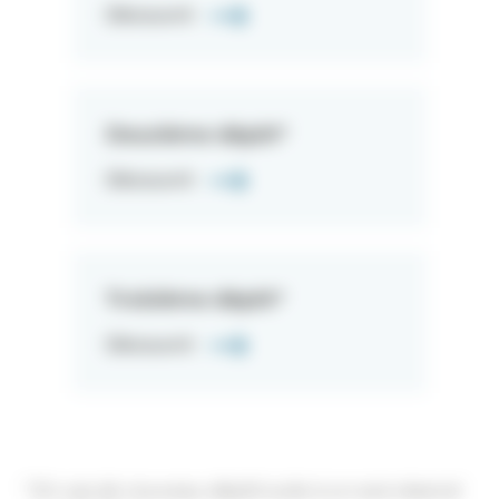
Découvrir
Deuxième dépôt*
Découvrir
Troisième dépôt*
Découvrir
*
En cas de nouveau dépôt suite à un avis réservé