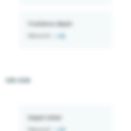
Troisième dépôt
Découvrir
MR-008
Dépôt initial
Découvrir