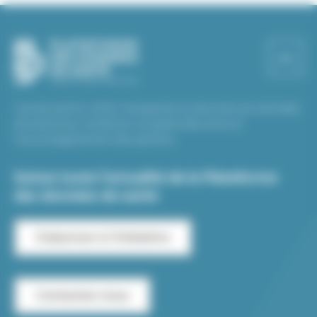
L’accès aisé et unifié, transparent et sécurisé, aux données
de santé pour améliorer la qualité des soins et
l’accompagnement des patients.
Suivez toute l’actualité de la Plateforme
des données de santé
S'abonner à l'infolettre
Contactez-nous