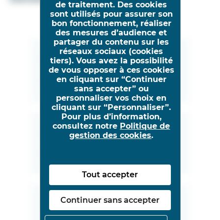
de traitement. Des cookies
sont utilisés pour assurer son
bon fonctionnement, réaliser
des mesures d’audience et
partager du contenu sur les
réseaux sociaux (cookies
Dépôt initial
tiers). Vous avez la possibilité
de vous opposer à ces cookies
en cliquant sur “Continuer
Découvrir
sans accepter” ou
personnaliser vos choix en
cliquant sur “Personnaliser”.
Pour plus d’information,
consultez notre
Politique de
Deuxième dépôt*
gestion des cookies
.
Découvrir
Tout accepter
Continuer sans accepter
Troisième dépôt*