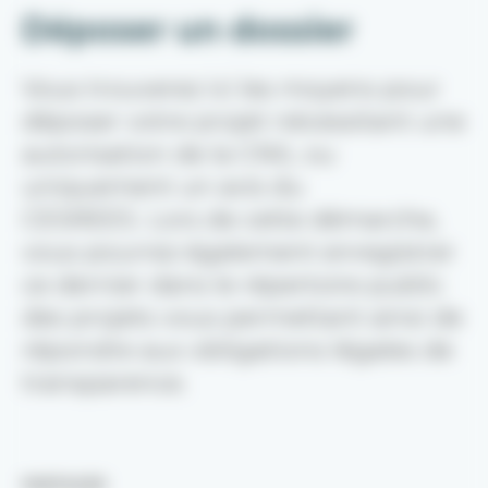
Déposer un dossier
Vous trouverez ici les moyens pour
déposer votre projet nécessitant une
autorisation de la CNIL ou
uniquement un avis du
CESREES. Lors de cette démarche,
vous pourrez également enregistrer
ce dernier dans le répertoire public
des projets vous permettant ainsi de
répondre aux obligations légales de
transparence.
PARTAGER