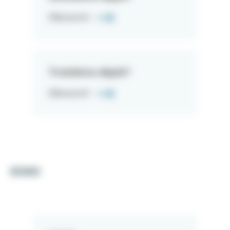
Découvrir
Troisième dépôt*
Découvrir
ESND