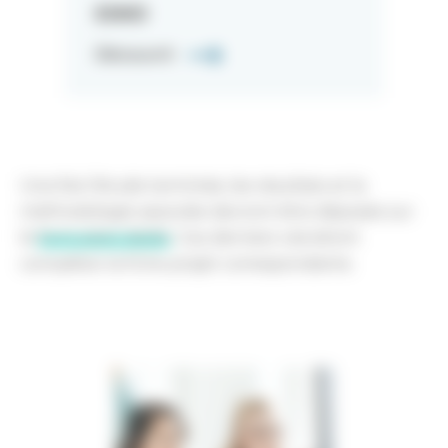
ESND
Découvrir
Une fois l’étude terminée, les résultats et la
méthodologie associée devront être déposés sur
le
formulaire dédié
.
Ces derniers viendront
compléter la fiche projet correspondante.