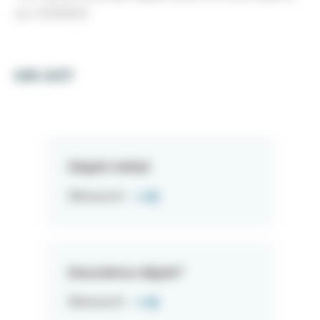
du CESREES
MR-007
Dépôt initial
Découvrir
Deuxième dépôt*
Découvrir