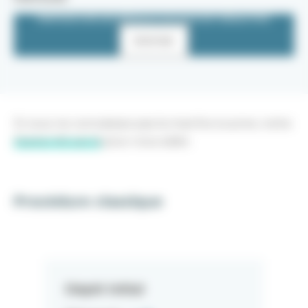
PARTAGE SUR LES RÉSEAUX SOCIAUX EST DÉSACTIVÉ.
Autoriser
Si vous ne connaissez pas la marche à suivre, notre
Starter Kit est là
pour vous aider.
Procédure classique
Dépôt initial