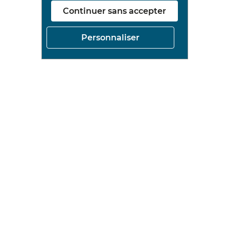
Continuer sans accepter
Personnaliser